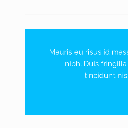
Mauris eu risus id mas
nibh. Duis fringill
tincidunt ni