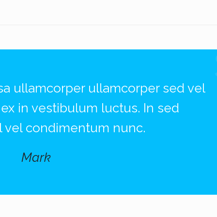
sa ullamcorper ullamcorper sed vel
a ex in vestibulum luctus. In sed
sl vel condimentum nunc.
Mark